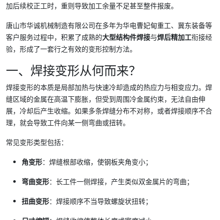
加后续校正工时，重则导致加工余量不足甚至整件报废。
唐山市华诚机械制造有限公司在多年为华电曹妃甸重工、冀东装备等
客户服务过程中，积累了成熟的
大型结构件焊接
与
焊后精加工
衔接经
验，形成了一套行之有效的变形控制方法。
一、焊接变形从何而来？
焊接变形的本质是局部加热与快速冷却造成的热应力与相变应力。焊
缝区域的金属在高温下膨胀，但受到周围冷金属约束，无法自由伸
展，冷却后产生收缩。如果多条焊缝分布不对称，或者焊接顺序不合
理，就会导致工件向某一侧弯曲或扭转。
常见变形类型包括：
角变形
：焊缝根部收缩，使钢板夹角变小；
弯曲变形
：长工件一侧焊接，产生类似双金属片的弯曲；
扭曲变形
：焊接顺序不当导致螺旋状扭转；