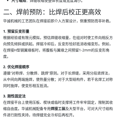
尺寸缩短
：焊缝收缩使整体长度或宽度减小。
二、焊前预防：比焊后校正更高效
华诚机械的工艺团队在焊接前即介入方案设计，侧重预防而非补救。
1. 预留反变形量
根据经验或有限元模拟，预估焊缝收缩量，在组对时使工件向相反方
向预先倾斜或拱起。焊接冷却后，反变形恰好抵消收缩变形。例如，
在焊接H型钢翼缘板时，将腹板与翼缘之间预留1-2mm的反变形角
度。
2. 优化焊接顺序
遵循“对称焊、分散焊、跳焊”原则。对于长焊缝，采用分段退焊法，
从中间向两端施焊，使热量分散；对于大型结构件，若干名焊工对称
同时施焊，使变形相互抵消。
3. 刚性固定法
在焊接平台上使用压板、楔块或临时支撑将工件牢牢固定，限制其收
缩自由度。华诚机械配备专用
焊接工装
及大型平台，可对大尺寸结构
件进行刚性夹持，待焊缝完全冷却后再松开。