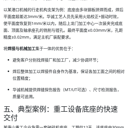
以某港口机械的行走机构支架为例：底座由多块钢板拼焊而成，焊后
平面度超差达3mm/米。华诚工艺人员先采用火焰校正+振动时效，
使平面度恢复到1mm/米以内，随后上龙门加工中心一次装夹完成底
面、顶面及轴承座孔的铣削与镗孔。最终平面度≤0.03mm/米，孔距
精度±0.02mm，满足主机厂装配要求。
将
焊接与机械加工
集于一体的优势在于：
避免客户分别找焊接厂和加工厂，减少协调环节；
焊后整体加工以焊接件自身作为基准，保证各加工面之间的相对
位置精度；
华诚机械提供焊缝探伤报告（MT/UT可选）、尺寸检测报告，
质量可追溯。
五、典型案例：重工设备底座的快速
交付
某唐山重工企业急需一套破碎机底座，工期仅12天。该底座由30mm