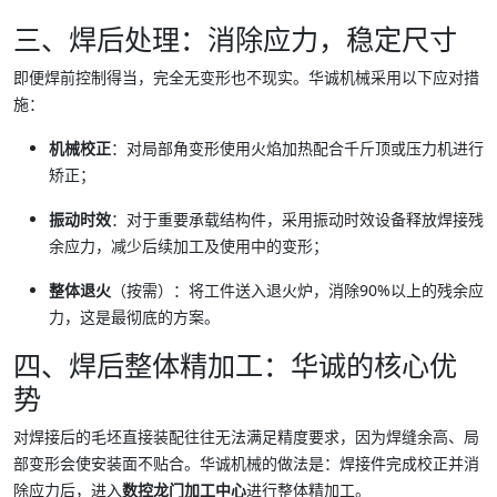
三、焊后处理：消除应力，稳定尺寸
即便焊前控制得当，完全无变形也不现实。华诚机械采用以下应对措
施：
机械校正
：对局部角变形使用火焰加热配合千斤顶或压力机进行
矫正；
振动时效
：对于重要承载结构件，采用振动时效设备释放焊接残
余应力，减少后续加工及使用中的变形；
整体退火
（按需）：将工件送入退火炉，消除90%以上的残余应
力，这是最彻底的方案。
四、焊后整体精加工：华诚的核心优
势
对焊接后的毛坯直接装配往往无法满足精度要求，因为焊缝余高、局
部变形会使安装面不贴合。华诚机械的做法是：焊接件完成校正并消
除应力后，进入
数控龙门加工中心
进行整体精加工。