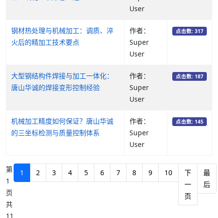
User
钢材热处理与机械加工：调质、淬
作者：
点击数: 317
火后的精加工技术要点
Super
User
大型钢结构件焊接与加工一体化：
作者：
点击数: 187
唐山华诚的焊接变形控制经验
Super
User
机械加工精度如何保证？唐山华诚
作者：
点击数: 145
的三坐标检测与质量控制体系
Super
User
第
1
2
3
4
5
6
7
8
9
10
下
最
1
一
后
页
页
共
11