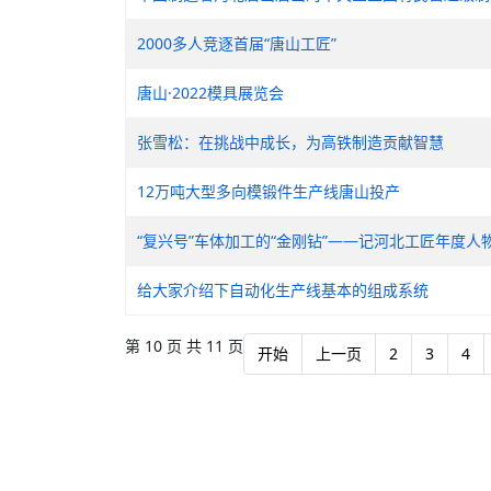
2000多人竞逐首届“唐山工匠”
唐山·2022模具展览会
张雪松：在挑战中成长，为高铁制造贡献智慧
12万吨大型多向模锻件生产线唐山投产
“复兴号”车体加工的“金刚钻”——记河北工匠年度
给大家介绍下自动化生产线基本的组成系统
第 10 页 共 11 页
开始
上一页
2
3
4