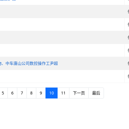
人物、中车唐山公司数控操作工尹超
5
6
7
8
9
10
11
下一页
最后