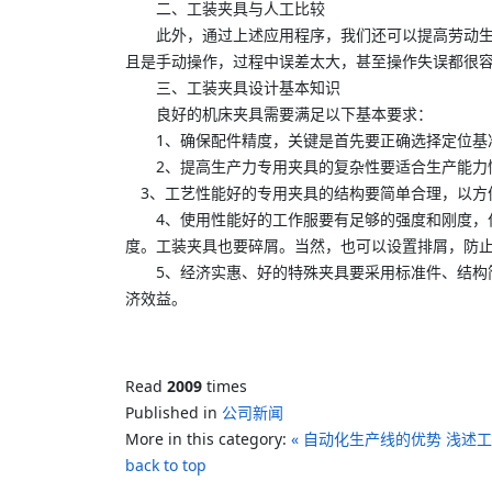
二、工装夹具与人工比较
此外，通过上述应用程序，我们还可以提高劳动生产
且是手动操作，过程中误差太大，甚至操作失误都很
三、工装夹具设计基本知识
良好的机床夹具需要满足以下基本要求：
1、确保配件精度，关键是首先要正确选择定位基准
2、提高生产力专用夹具的复杂性要适合生产能力情
3、工艺性能好的专用夹具的结构要简单合理，以方
4、使用性能好的工作服要有足够的强度和刚度，作
度。工装夹具也要碎屑。当然，也可以设置排屑，防
5、经济实惠、好的特殊夹具要采用标准件、结构简
济效益。
Read
2009
times
Published in
公司新闻
More in this category:
« 自动化生产线的优势
浅述工
back to top